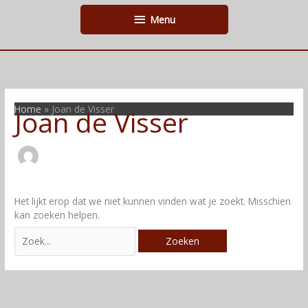
Ga
Menu
Menu
naar
de
inhoud
Zoek
naar:
Home
Joan de Visser
Joan de Visser
Het lijkt erop dat we niet kunnen vinden wat je zoekt. Misschien
kan zoeken helpen.