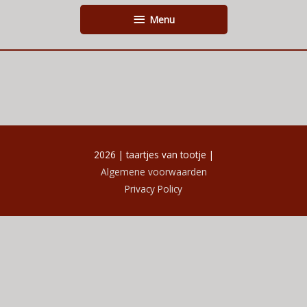
Ga
Menu
Menu
naar
de
inhoud
2026 | taartjes van tootje |
Algemene voorwaarden
Privacy Policy